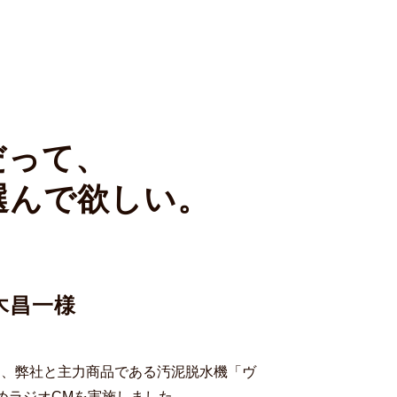
だって、
選んで欲しい。
木昌一様
し、弊社と主力商品である汚泥脱水機「ヴ
めラジオCMを実施しました。