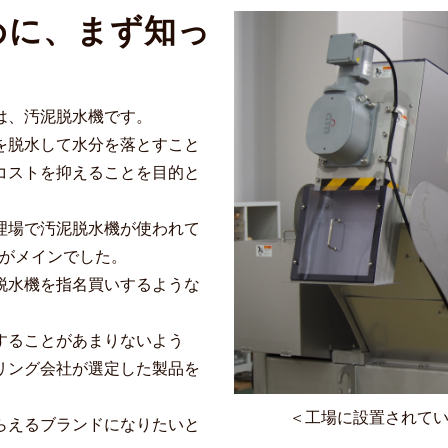
めに、まず知っ
は、汚泥脱水機です。
を脱水して水分を落とすこと
コストを抑えることを目的と
理場で汚泥脱水機が使われて
動がメインでした。
脱水機を指名買いするような
することがあまりないよう
リング会社が選定した製品を
＜工場に設置されて
らえるブランドになりたいと