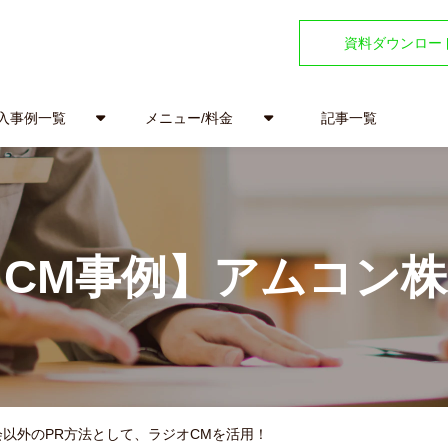
資料ダウンロー
入事例一覧
メニュー/料金
記事一覧
CM事例】アムコン
会以外のPR方法として、ラジオCMを活用！