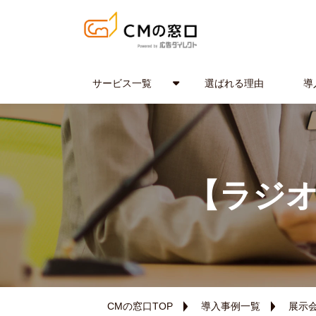
サービス一覧
選ばれる理由
導
【ラジオ
CMの窓口TOP
導入事例一覧
展示