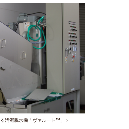
いる汚泥脱水機「ヴァルート™」＞