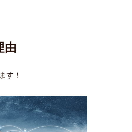
理由
います！