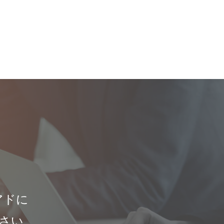
アドに
さい