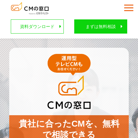
資料ダウンロード
まずは無料相談
サービス一覧
選ばれる理由
導入事例一覧
メニュー/料金
記事一覧
ニュース・プレスリリース
広告用語集
貴社に合ったCMを、無料
で相談できる